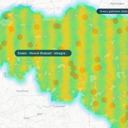
Vraag uw regio aan
Grens geladen datas
Bron: Enexis Netbeheer Open Asset Data (CC0 1.0), april 2025 · Netbeheer
Nederland · Geen rechten te ontlenen aan kaartdata. Kabelbelasting is een afgeleide
indicator, geen officieel congestiegegeven.
Enexis · Noord-Brabant · inbegrepen, data volgt