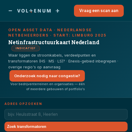
Vraag een scan aan
OPEN ASSET DATA · NEDERLANDSE
NETBEHEERDERS · START: LIMBURG 2025
Netinfrastructuurkaart Nederland
INDICATIEF
Waar liggen de stroomkabels, verdeelpunten en
transformatoren (HS · MS · LS)? · Enexis-gebied inbegrepen ·
overige regio's op aanvraag
Liander · Friesland / Flevoland · op aanvraag →
Onderzoek nodig naar congestie?
Voor bedrijventerreinen en organisaties — één
of meerdere gebouwen of portfolio's
ADRES OPZOEKEN
Zoek transformatoren
Liander · Noord-Holland · op aanvraag →