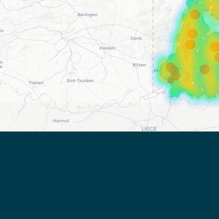
Leaflet
|
©
OpenStreetMap
©
CARTO
|
Enexis Open Asset Data
(CC0 1.0)